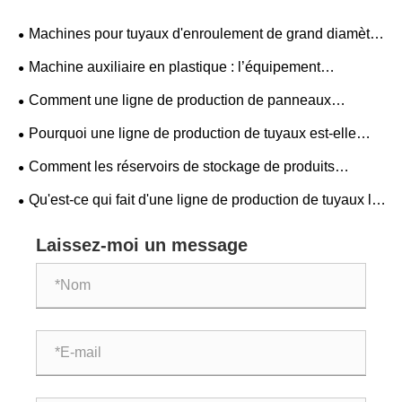
Machines pour tuyaux d'enroulement de grand diamètre
en PEHD : un guide pratique avec des paramètres clés
Machine auxiliaire en plastique : l’équipement
secondaire peut-il vraiment déterminer la qualité de la
Comment une ligne de production de panneaux
production primaire ?
améliore-t-elle l’efficacité de la fabrication ?
Pourquoi une ligne de production de tuyaux est-elle
essentielle pour les industries manufacturières modernes
Comment les réservoirs de stockage de produits
?
chimiques PPH sont-ils produits ?
Qu'est-ce qui fait d'une ligne de production de tuyaux le
choix idéal pour la fabrication moderne ?
Laissez-moi un message