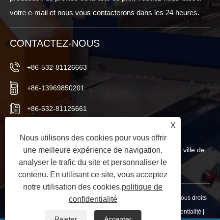
votre e-mail et nous vous contacterons dans les 24 heures.
CONTACTEZ-NOUS
+86-532-81126663
+86-13969850201
+86-532-81126661
X
info@worldextruder.com
Nous utilisons des cookies pour vous offrir
Nuozhuang, bureau de Sanlihe, ville de Jiaozhou, ville de
une meilleure expérience de navigation,
analyser le trafic du site et personnaliser le
Qingdao, province du Shandong, Chine
contenu. En utilisant ce site, vous acceptez
notre utilisation des cookies.
politique de
Copyright © 2024 Qingdao Longchangjie Machinery Co., Ltd. Tous droits
confidentialité
réservés.
Links
|
Sitemap
|
RSS
|
XML
|
politique de confidentialité
|
Rejeter
Accepter